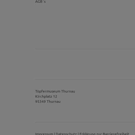
AGB´s
Töpfermuseum Thurnau
Kirchplatz 12
95349 Thurnau
Impressum
|
Datenschutz
|
Erklärung zur Barrierefreiheit