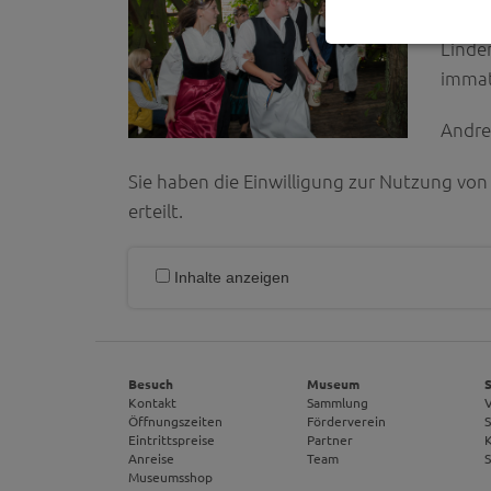
"Besu
Notwendig
Linde
Diese Cookies sind 
immat
gespeichert. Ledigli
Statistik
Andre
Diese Website nutzt 
werden ausschließli
Sie haben die Einwilligung zur Nutzung vo
die Funktion Anonym
erteilt.
auf unserer Interne
YouTube / Vi
Inhalte anzeigen
Videos werden über
Datenschutzmodus. D
Website speichert, 
Eingebundene
Besuch
Museum
Optional sind exter
Kontakt
Sammlung
sein oder auch Anw
Öffnungszeiten
Förderverein
Eintrittspreise
Partner
Anreise
Team
Museumsshop