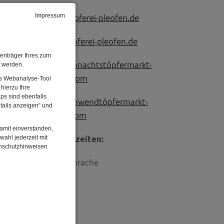
Impressum
info@toepferei-pleofen.de
www.toepferei-pleofen.de
enträger Ihres zum
www.weihnachtstöpfermarkt-
t werden.
thurnau.com
Das Webanalyse-Tool
hierzu Ihre
ps sind ebenfalls
www.sonnwendtöpfermarkt-
tails anzeigen“ und
berneck.com
damit einverstanden,
wahl jederzeit mit
Öffnungszeiten:
enschutzhinweisen
nach Absprache