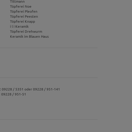
Tittmann
Töpferei Noe
Töpferei Pleofen
Töpferei Peesten
Töpferei Knapp
i l i Keramik
Töpferei Drehwurm
Keramik im Blauen Haus
.: 09228 / 5351 oder 09228 / 951-141
: 09228 / 951-51