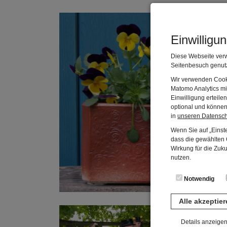
Einwilligu
Diese Webseite verw
Seitenbesuch genutz
Wir verwenden Cooki
Matomo Analytics mi
Einwilligung erteil
optional und können 
in
unseren Datensc
Wenn Sie auf „Einste
dass die gewählten C
Wirkung für die Zuk
nutzen.
Notwendig
Alle akzeptie
Ausfl
Details anzeige