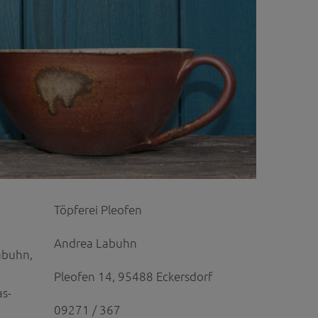
Töpferei Pleofen
Andrea Labuhn
abuhn,
Pleofen 14, 95488 Eckersdorf
as-
09271 / 367