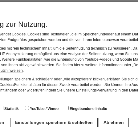
ng zur Nutzung.
endet Cookies. Cookies sind Textdateien, die im Speicher und/oder auf einem Dat
ten Endgerätes gespeichert werden und die von Ihrem Internetbrowser verarbeite
es mit rein technischem Inhalt, um die Seitennutzung technisch zu realisieren. 
t IP Anonymisierung ermöglicht uns eine Analyse der Seitennutzung, wenn Sie uns 
en. Weitere Funktionalitäten, wie die Einbindung von Youtube-Videos und Google Ma
von Ihnen aktiv gewählt werden. Sie finden hierzu weitere Informationen unter „De
hutzhinweisen
.
llungen speichern & schließen“ oder „Alle akzeptieren“ klicken, erklären Sie sich 
ookies/Funktionalitäten für diesen Zweck verarbeitet werden. Sie können Ihre Aus
unft ändern oder widerrufen indem Sie unsere Einstellungs-Verwaltung in den Dat
Statistik
YouTube / Vimeo
Eingebundene Inhalte
ren
Einstellungen speichern & schließen
Ablehnen
ugstipp
n