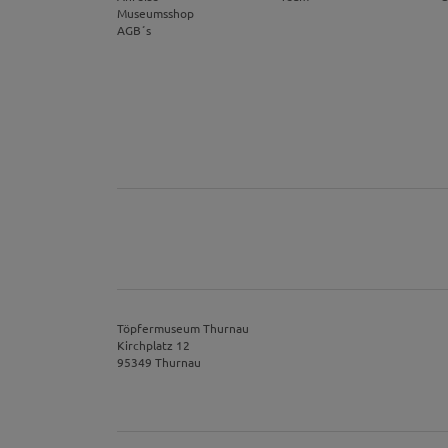
Museumsshop
YouTube / Vi
AGB´s
Videos werden über
Datenschutzmodus. D
Website speichert, 
Eingebundene
Optional sind exter
sein oder auch Anw
Töpfermuseum Thurnau
Kirchplatz 12
95349 Thurnau