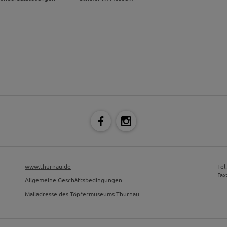
meo
 die Plattformen YouTube oder Vimeo eingebunden. Wir nutzen YouTube im erweit
ieser Modus bewirkt laut YouTube, dass YouTube keine Informationen über die B
bevor diese sich das Video ansehen.
 Inhalte
ne Inhalte auf den Seiten dieser Website eingebunden. Das können Kartendienste 
endungen einer externen Website.
www.thurnau.de
Tel
Fax
Allgemeine Geschäftsbedingungen
Mailadresse des Töpfermuseums Thurnau