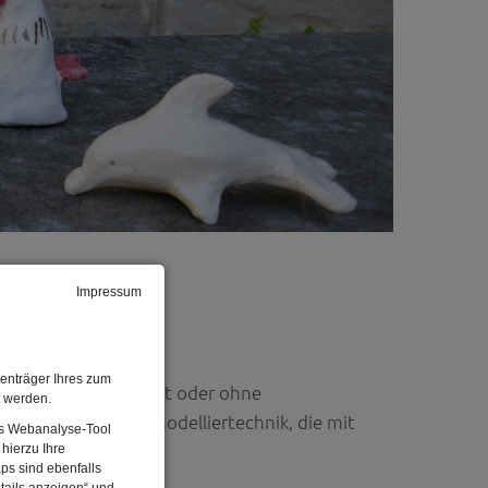
Impressum
enträger Ihres zum
 Jung und Alt, ob mit oder ohne
t werden.
te in Aufbau- oder Modelliertechnik, die mit
Das Webanalyse-Tool
hierzu Ihre
ps sind ebenfalls
tails anzeigen“ und