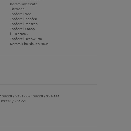
Keramikwerstatt
Tittmann
Töpferei Noe
erten
Töpferei Pleofen
esucher auf dieser
Töpferei Peesten
Töpferei Knapp
i l i Keramik
Töpferei Drehwurm
Keramik im Blauen Haus
wie z.B. Google Maps
.: 09228 / 5351 oder 09228 / 951-141
: 09228 / 951-51