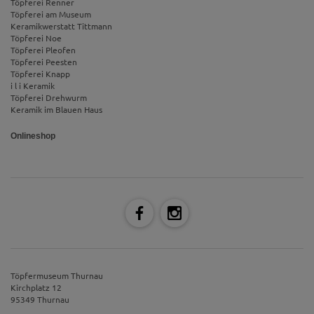
Töpferei Renner
Töpferei am Museum
Keramikwerstatt Tittmann
Töpferei Noe
Töpferei Pleofen
Töpferei Peesten
Töpferei Knapp
i l i Keramik
Töpferei Drehwurm
Keramik im Blauen Haus
Onlineshop
Töpfermuseum Thurnau
Kirchplatz 12
95349 Thurnau