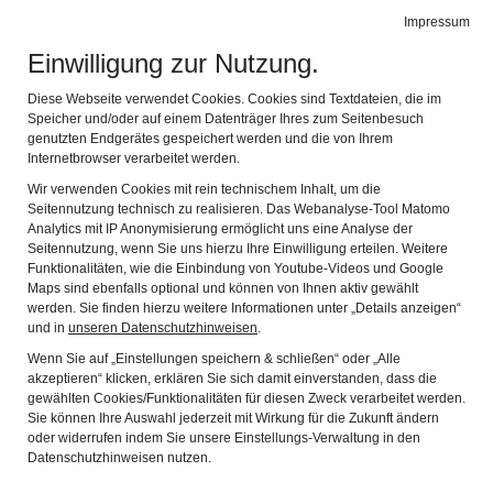
Töpfermuseum Thurnau
Impressum
Navig
Spezialmuseum für Thurnauer Töpferware
Einwilligung zur Nutzung.
FÖRDERVEREIN
Diese Webseite verwendet Cookies. Cookies sind Textdateien, die im
Speicher und/oder auf einem Datenträger Ihres zum Seitenbesuch
genutzten Endgerätes gespeichert werden und die von Ihrem
Internetbrowser verarbeitet werden.
Verein zur Förderung des Töpfermuseums Thurnau e.V.
Wir verwenden Cookies mit rein technischem Inhalt, um die
Seitennutzung technisch zu realisieren. Das Webanalyse-Tool Matomo
Analytics mit IP Anonymisierung ermöglicht uns eine Analyse der
Der Verein zur Förderung des Töpfermuseums Thurnau
Seitennutzung, wenn Sie uns hierzu Ihre Einwilligung erteilen. Weitere
wurde im November 1980, zwei Jahre vor der Einweihung
Funktionalitäten, wie die Einbindung von Youtube-Videos und Google
Maps sind ebenfalls optional und können von Ihnen aktiv gewählt
des Museums, durch Luise Stüdemann gegründet. Er hat
werden. Sie finden hierzu weitere Informationen unter „Details anzeigen“
zur Zeit etwa 180 Mitglieder. Die Aufgabengebiete des
und in
unseren Datenschutzhinweisen
.
Vereins umfassen die Förderung des Museums, den
Wenn Sie auf „Einstellungen speichern & schließen“ oder „Alle
Ankauf von Exponaten, den Erhalt des Museums, die
akzeptieren“ klicken, erklären Sie sich damit einverstanden, dass die
gewählten Cookies/Funktionalitäten für diesen Zweck verarbeitet werden.
Mitfinanzierung von Sonderausstellungen und die
Sie können Ihre Auswahl jederzeit mit Wirkung für die Zukunft ändern
Werbung für das Museum.
oder widerrufen indem Sie unsere Einstellungs-Verwaltung in den
Datenschutzhinweisen nutzen.
Den Vorsitz hat seit 2006 Jörg Labuhn inne. Ein Mal pro